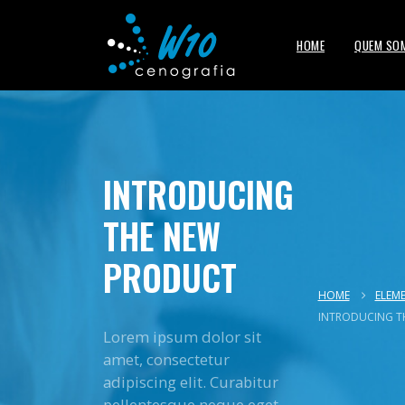
HOME
QUEM SO
INTRODUCING
THE NEW
PRODUCT
HOME
ELEM
INTRODUCING T
Lorem ipsum dolor sit
amet, consectetur
adipiscing elit. Curabitur
pellentesque neque eget