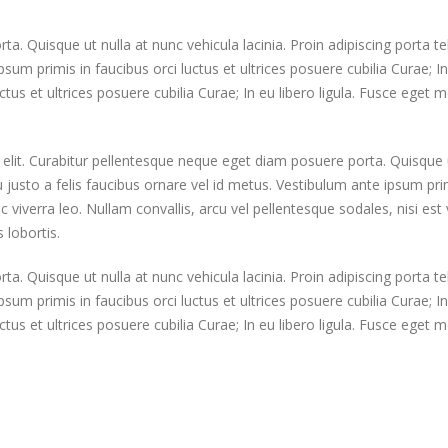
 Quisque ut nulla at nunc vehicula lacinia. Proin adipiscing porta tell
psum primis in faucibus orci luctus et ultrices posuere cubilia Curae; I
ctus et ultrices posuere cubilia Curae; In eu libero ligula. Fusce eget
elit. Curabitur pellentesque neque eget diam posuere porta. Quisque 
eu justo a felis faucibus ornare vel id metus. Vestibulum ante ipsum prim
c viverra leo. Nullam convallis, arcu vel pellentesque sodales, nisi es
s lobortis.
 Quisque ut nulla at nunc vehicula lacinia. Proin adipiscing porta tell
psum primis in faucibus orci luctus et ultrices posuere cubilia Curae; I
ctus et ultrices posuere cubilia Curae; In eu libero ligula. Fusce eget