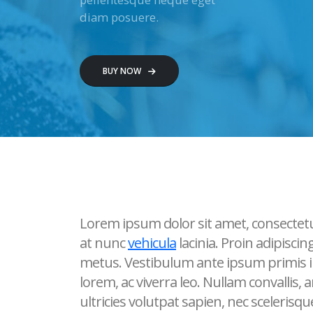
diam posuere.
BUY NOW
Lorem ipsum dolor sit amet, consectetu
at nunc
vehicula
lacinia. Proin adipiscin
metus. Vestibulum ante ipsum primis in f
lorem, ac viverra leo. Nullam convallis, 
ultricies volutpat sapien, nec scelerisque